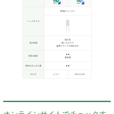
3列超コンパクト
ヘッドサイズ
弾力毛
毛の特長
軽いチカラで
歯周プラークを弾き出す
★★
毛先の細さ
超先細
毛先のざらざら度
★★
かたさ
ふつう
やわらかめ