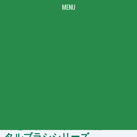
TOP
PRODUCT LINEUP
PRODUCT LINEUP
商品ラインアップ
CATEGORY MENU
ハグキが気になり始めた方に／弱ったハグキの方に
【超先細・マイクロ毛】デン
タルブラシシリーズ