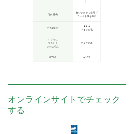
軽いチカラで歯周プ
毛の特長
ラークを弾き出す
★★★
毛先の細さ
マイクロ毛
ハグキに
やさしく
マイクロ毛
あたる毛先
かたさ
ふつう
オンラインサイトでチェック
する